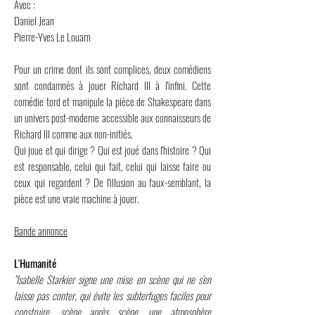
Avec :
Daniel Jean
Pierre-Yves Le Louarn
Pour un crime dont ils sont complices, deux comédiens
sont condamnés à jouer Richard III à l'infini. Cette
comédie tord et manipule la pièce de Shakespeare dans
un univers post-moderne accessible aux connaisseurs de
Richard III comme aux non-initiés.
Qui joue et qui dirige ? Qui est joué dans l'histoire ? Qui
est responsable, celui qui fait, celui qui laisse faire ou
ceux qui regardent ? De l'illusion au faux-semblant, la
pièce est une vraie machine à jouer.
Bande annonce
L'Humanité
"Isabelle Starkier signe une mise en scène qui ne s'en
laisse pas conter, qui évite les subterfuges faciles pour
construire, scène après scène, une atmosphère