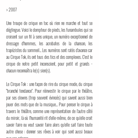
> 2007
Une troupe de crique en toc où rien ne marche et tout se
déglingue. Voici le dompteur de pieds, les funambules qui se
croisent sur un fil à sens unique, un numéro exceptionnel de
dressage d'hommes, les acrobates de la chanson, les
trapézistes du sommeil... Les numéros sont ratés d'avance car
au Cirque Tok, ils ont tous des tics et des complexes. C'est le
cirque de notre petit inconscient, pour petit et grands -
chacun reconnaîtra le(s) sien(s).
Le Cirque Tok : une façon de rire du cirque mode, du cirque
"branché tendance". Pour réinvestir le cirque par le théâtre,
par ses clowns (trop souvent évincés) qui savent aussi bien
jouer des mots que de la musique... Pour penser le cirque à
travers le théâtre, comme une représentation de l'autre côté
du miroir, là où l'humanité rit d'elle-même, de ce qu'elle croit
savoir faire ou veut savoir faire alors qu'elle sait faire toute
autre chose : donner ses rêves à voir qui sont aussi beaux