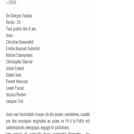
> 2010
De Georges Feydau
Durée : 2h
Tout public dès 8 ans
Avec :
Christine Beauvallet
Emilie Bouruet Aubertot
Marion Champenois
Christophe Charrier
Julien Eynard
Daniel Jean
Florent Mousset
Lionel Pascal
Jessica Rivière
Jacques Trin
Avec une formidable troupe de dix jeunes comédiens, scandé
par des musiques originales au piano, ce Fil à la Patte est
contemporain, énergique, engagé et jubilatoire.
Une galerie de portraits d'une modernité étonnante - les