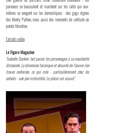
parvenus se bousculent et marchent sur les ratés qui eux-
mêmes se vengent sur les domestiques - des gags dignes
des Monty Python, mais aussi des moments de solitude où
pointe l'émotion.
Extraits vidéo
Le Figaro Magazine
"Isabelle Starkier fait passer les personnages à sa moulinette
distanciée. La dimension farcesque et absurde de l’œuvre s'en
trouve renforcée, ce qui crée - particulièrement chez les
enfants - une joie irrésistible. Le plaisir est assuré."