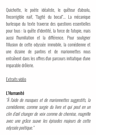
Quichotte, le poète idéaliste, le quêteur d'absolu,
l'incorrigible naïf, "l'agité du bocal"... La mécanique
burlesque du texte traverse des questions essentielles
pour tous : la quête d'identité, la force de l'utopie, mais
aussi l'humiliation et la différence. Pour souligner
l'illusion de cette odyssée immobile, la comédienne et
une dizaine de pantins et de marionnettes nous
entraînent dans les offres d'un parcours initiatique d'une
imparable drôlerie.
Extraits vidéo
L'Humanité
"À l'aide de masques et de marionnettes suggestifs, la
comédienne, comme surgie du livre et qui peut en un
clin d’œil changer de voix comme de chemise, magnifie
avec une grâce suave les épisodes majeurs de cette
odyssée poétique."