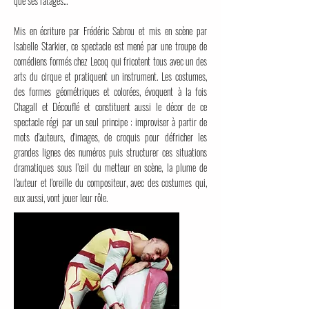
que ses ratages...
Mis en écriture par Frédéric Sabrou et mis en scène par
Isabelle Starkier, ce spectacle est mené par une troupe de
comédiens formés chez Lecoq qui fricotent tous avec un des
arts du cirque et pratiquent un instrument. Les costumes,
des formes géométriques et colorées, évoquent à la fois
Chagall et Découflé et constituent aussi le décor de ce
spectacle régi par un seul principe : improviser à partir de
mots d'auteurs, d'images, de croquis pour défricher les
grandes lignes des numéros puis structurer ces situations
dramatiques sous l’œil du metteur en scène, la plume de
l'auteur et l'oreille du compositeur, avec des costumes qui,
eux aussi, vont jouer leur rôle.